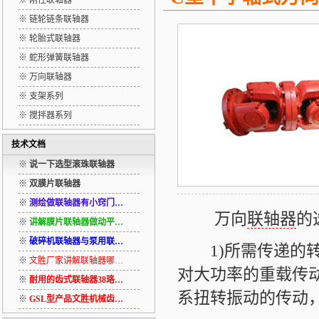
※ 刚性联轴器
※ 链轮链条联轴器
※ 轮胎式联轴器
※ 蛇形弹簧联轴器
※ 万向联轴器
※ 支架系列
※ 搅拌器系列
技术文档
※
说一下选型滚珠联轴器
※
双膜片联轴器
※
测绘做联轴器有小窍门…
万向
联轴器
的
※
讲解膜片联轴器做动平…
※
破碎机联轴器与泵用联…
1)所需传递的转
※
文胜厂家讲解联轴器哪…
对大功率的重载传
※
耐用的齿式联轴器38珞…
系扭转振动的传动
※
GSL型产品文胜机械齿…