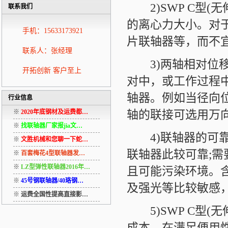
2)SWP C型(
联系我们
的离心力大小。对
手机：15633173921
片联轴器等，而不
联系人：张经理
3)两轴相对位移
开拓创新 客户至上
对中，或工作过程
轴器。例如当径向
行业信息
轴的联接可选用万
※
2020年底钢材及运费都…
※
找联轴器厂家报jia文…
4)联轴器的可靠
※
文胜机械和您聊一下蛇…
联轴器此较可靠;
※
百套梅花4型联轴器发…
※
LZ型弹性联轴器2016年…
且可能污染环境。
※
45号钢联轴器/40珞钢…
及强光等比较敏感
※
运费全国性提高直接影…
5)SWP C型(
成本。在满足便用