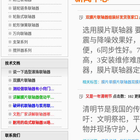
※ 刚性联轴器
※ 链轮链条联轴器
※ 轮胎式联轴器
双膜片联轴器组装好发货张家口
※ 蛇形弹簧联轴器
选用膜片联轴器 
※ 万向联轴器
震与降噪效果好，
※ 支架系列
便，6同步性好。
※ 搅拌器系列
高，3安装维修难
技术文档
器，膜片联轴器定
※
说一下选型滚珠联轴器
※
双膜片联轴器
相关标签：
膜片单膜片联轴器双膜
※
测绘做联轴器有小窍门…
又是一年清明节
点击数：102 更新时
※
讲解膜片联轴器做动平…
※
破碎机联轴器与泵用联…
清明节是我国的传
※
文胜厂家讲解联轴器哪…
吁：文明祭祀，平
※
耐用的齿式联轴器38珞…
物并现场守护，人
联系我们