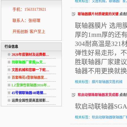
相关标签：
文胜机械，联轴器厂家
手机：15633173921
联轴器膜片材质硬度的关键
点击数
联系人：张经理
联轴器膜片 选用膜
开拓创新 客户至上
厚的1mm厚的还
304耐高温是3
行业信息
弹性好易走形，不
※
2020年底钢材及运费都…
胜联轴器厂家建议
※
找联轴器厂家报jia文…
轴器不用更换就换
※
文胜机械和您聊一下蛇…
※
百套梅花4型联轴器发…
相关标签：
膜片联轴器文胜机械
※
LZ型弹性联轴器2016年…
※
45号钢联轴器/40珞钢…
软启动钢珠联轴器发货成都
点击数
※
运费全国性提高直接影…
软启动联轴器SG
相关标签：
软启动联轴器联轴器厂