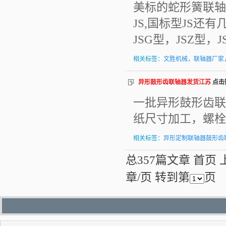
美标的蛇形簧联轴
JS,国标型JS还有
JSG型，JSZ型
相关标签：
文胜机械，联轴器厂家，
异形鼓形齿联轴器发货江苏
点击数
一批异形鼓形齿联
纸尺寸加工，螺栓
相关标签：
异形定制联轴器鼓形齿
总357篇文章
首页
章/页 转到第
页