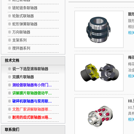
※ 刚性联轴器
※ 链轮链条联轴器
鼓
※ 轮胎式联轴器
鼓
※ 蛇形弹簧联轴器
相
※ 万向联轴器
相
※ 支架系列
※ 搅拌器系列
梅
技术文档
梅
※
说一下选型滚珠联轴器
冶
相
※
双膜片联轴器
※
测绘做联轴器有小窍门…
※
讲解膜片联轴器做动平…
H
※
破碎机联轴器与泵用联…
HL
※
文胜厂家讲解联轴器哪…
具
※
耐用的齿式联轴器38珞…
相
联系我们