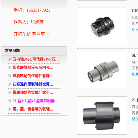
手机：15633173921
G
GI
联系人：张经理
齿
相
开拓创新 客户至上
常见问题
S
※
万向轴SWC可代替SWP万…
S
※
齿式联轴器淬火后内孔…
于
相
※
风机匹配的传动件有梅…
※
在标准件里联轴器也算…
※
做联轴器的实体厂家不…
Z
※
TL型ML型XL型等联轴器…
Z
※
雾，霾，雪各地的联轴…
内
相