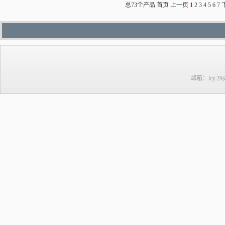
总73个产品
首页
上一页
1
2
3
4
5
6
7
邮箱：lcy.29@