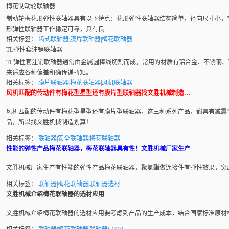
梅花制动轮联轴器
制动轮梅花形弹性
联轴器
具有以下特点：花形
弹性联轴器
结构简单，径向尺寸小，
形弹性联轴器工作稳定可靠，具有良...
相关标签：
齿式联轴器
|
膜片联轴器
|
梅花联轴器
TL弹性套注销联轴器
TL弹性套注销
联轴器
通常由金属圆棒线切割而成，常用的材质有铝合金、不锈钢、
来适应各种偏差和确传递扭矩。
相关标签：
膜片联轴器
|
梅花联轴器
|
风机联轴器
风机匹配的传动件有梅花型星型还有膜片型联轴器找文胜机械制造…
风机匹配的传动件有梅花型星型还有
膜片型联轴器
，这三种系列产品，都具有减震
品，所以找文胜机械制造划算！
相关标签：
联轴器
|
安全联轴器
|
梅花联轴器
性能的弹性产品梅花联轴器，梅花联轴器具有性！文胜机械厂家生产
文胜机械厂家生产有性能的弹性产品
梅花联轴器
，聚氨酯做连接件有弹性效果，突
相关标签：
联轴器
|
梅花联轴器
|
联轴器选材
文胜机械介绍梅花联轴器的选材应用
文胜机械介绍
梅花联轴器
的选材应用要考虑到产品的生产成本，结合国家标准原材