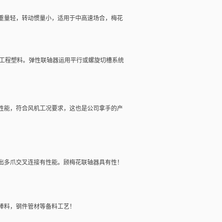
重量轻，转动惯量小，适用于中高速场合，梅花
工程塑料。
弹性联轴器
运用平行或螺旋切槽系统
性能，符合风机工况要求，这也是公司拿手的产
出多爪交叉连接有性能。顾梅花
联轴器
具有性！
棒料，钢件管材等备料工艺！