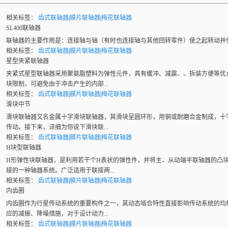
相关标签：
齿式联轴器
|
膜片联轴器
|
梅花联轴器
SL400联轴器
联轴器
的主要作用是：连接轴与轴（有时也连接轴与其他回转零件）使之起转动并
相关标签：
齿式联轴器
|
膜片联轴器
|
梅花联轴器
星型夹紧联轴器
夹紧式星型
联轴器
采用聚氨脂塑料为弹性元件，具有缓冲、减震、、拆装方便等优点，
块限制，可避免由于冲击产生的内部...
相关标签：
齿式联轴器
|
膜片联轴器
|
梅花联轴器
滑块中节
滑块
联轴器
又名金属十字滑块联轴器，其滑块呈圆环形，用钢或耐磨合金制成，十
传动。接下来，详细为你说下滑块联...
相关标签：
齿式联轴器
|
膜片联轴器
|
梅花联轴器
H块型联轴器
H形弹性块
联轴器
，是利用若干个H表状的弹性件，并将主、从动端半联轴器的凸
接的一种轴器系统。广泛适用于联接两...
相关标签：
齿式联轴器
|
膜片联轴器
|
梅花联轴器
内齿圈
内齿圈作为行星传动系统的重要构件之一，其动态啮合特性直接影响传动系统的均
应的减振、降噪措施，对于设计动力...
相关标签：
齿式联轴器
|
膜片联轴器
|
梅花联轴器