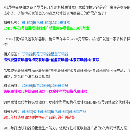
ML型
梅花联轴器
各个型号有几个爪机械
联轴器厂家
帮你搞定这是近年来许许多多
选小了，了解
梅花联轴器
的构造及尺寸就很明确自己的所需产品了！
相关标签：
联轴器
|
梅花联轴器
|
LM10联轴器
LM10梅花9号凯胜联轴器推广销售库存零售jia550元每套
LM10梅花9号凯胜
联轴器
推广销售库存零售jia550元每套，机械厂就是一家多种多
传！
相关标签：
联轴器
|
梅花联轴器
|
星型联轴器
爪式胶垫联轴器有梅花联轴器//星型联轴器//水泵联轴器//油泵联…
爪式胶垫
联轴器
有
梅花联轴器
//星型联轴器//水泵
联轴器
//
油泵联轴器
等国标产品，
轴器，水泵的与油泵各自相像！
相关标签：
联轴器
|
梅花联轴器
|
联轴器型号
铸钢联轴器代替铸铁联轴器可以缩小型号如梅花联轴器
钢件
联轴器
代替铸铁
联轴器
可以缩小型号如
梅花联轴器
ML4的45号钢就完全代替外
相关标签：
联轴器
|
弹性联轴器
|
梅花联轴器
|
联轴器产品
2015年打造联轴器弹性梅花产品的5的利润销售
2015年打造
联轴器
的批量生产能力，做到弹性
梅花联轴器
产品的5的利润销售方案，