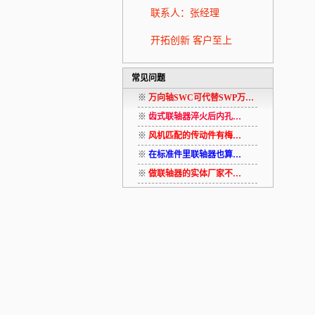
联系人：张经理
开拓创新 客户至上
常见问题
※
万向轴SWC可代替SWP万…
※
齿式联轴器淬火后内孔…
※
风机匹配的传动件有梅…
※
在标准件里联轴器也算…
※
做联轴器的实体厂家不…