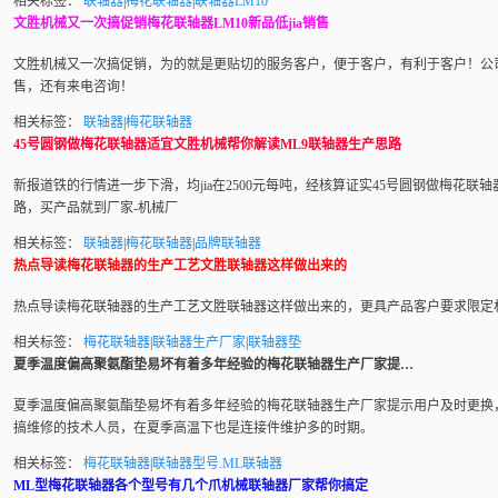
相关标签：
联轴器
|
梅花联轴器
|
联轴器LM10
文胜机械又一次搞促销梅花联轴器LM10新品低jia销售
文胜机械又一次搞促销，为的就是更贴切的服务客户，便于客户，有利于客户！公
售，还有来电咨询！
相关标签：
联轴器
|
梅花联轴器
45号圆钢做梅花联轴器适宜文胜机械帮你解读ML9联轴器生产思路
新报道铁的行情进一步下滑，均jia在2500元每吨，经核算证实45号圆钢做
梅花联轴
路，买产品就到厂家-机械厂
相关标签：
联轴器
|
梅花联轴器
|
品牌联轴器
热点导读梅花联轴器的生产工艺文胜联轴器这样做出来的
热点导读
梅花联轴器
的生产工艺文胜
联轴器
这样做出来的，更具产品客户要求限定
相关标签：
梅花联轴器
|
联轴器生产厂家
|
联轴器垫
夏季温度偏高聚氨酯垫易坏有着多年经验的梅花联轴器生产厂家提…
夏季温度偏高聚氨酯垫易坏有着多年经验的
梅花联轴器
生产厂家提示用户及时更换
搞维修的技术人员，在夏季高温下也是连接件维护多的时期。
相关标签：
梅花联轴器
|
联轴器型号.ML联轴器
ML型梅花联轴器各个型号有几个爪机械联轴器厂家帮你搞定