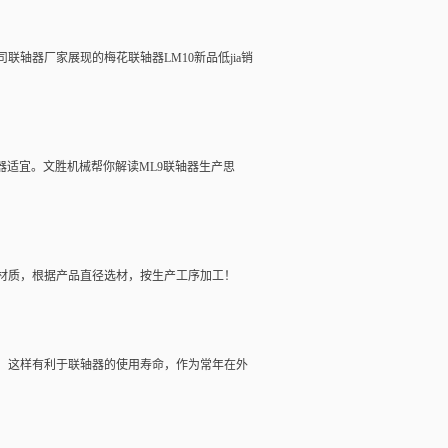
司
联轴器厂家
展现的
梅花联轴器
LM10新品低jia销
器
适宜。文胜机械帮你解读ML9
联轴器
生产思
材质，根据产品直径选材，按生产工序加工！
，这样有利于
联轴器
的使用寿命，作为常年在外