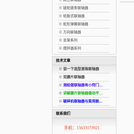
※ 刚性联轴器
※ 链轮链条联轴器
※ 轮胎式联轴器
※ 蛇形弹簧联轴器
※ 万向联轴器
※ 支架系列
※ 搅拌器系列
技术文章
※
说一下选型滚珠联轴器
※
双膜片联轴器
※
测绘做联轴器有小窍门…
※
讲解膜片联轴器做动平…
※
破碎机联轴器与泵用联…
联系我们
手机：15633173921