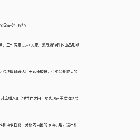
传递运动和转矩。
工作温度-35~+80度。聚氨脂弹性体由凸形爪
字滑块联轴器适用于转速较低，传递转矩较大的
块对应插入H形弹性件之间，以实现两半联轴器联
载和动载性能，分析内齿圈的振动机理，提出相