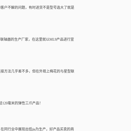
的客户不解的问题，有时进货不是型号选大了就是
样
联轴器
的生产厂家，在这里就以ML9产品进行宣
连接方法几乎差不多，但在外观上梅花的与星型联
径120毫米的弹性三爪产品！
在同行业中展现出低jia为生产，好产品买卖的商