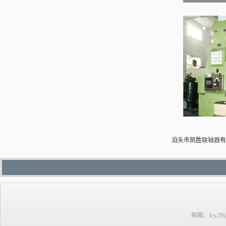
泊头市凯胜
联轴器
有
邮箱：lcy.29@