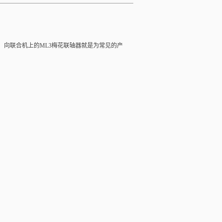
！向联合机上的ML3
梅花联轴器
就是为常见的产