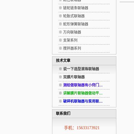
※ 刚性联轴器
※ 链轮链条联轴器
※ 轮胎式联轴器
※ 蛇形弹簧联轴器
※ 万向联轴器
※ 支架系列
※ 搅拌器系列
技术文章
※
说一下选型滚珠联轴器
※
双膜片联轴器
※
测绘做联轴器有小窍门…
※
讲解膜片联轴器做动平…
※
破碎机联轴器与泵用联…
联系我们
手机：15633173921