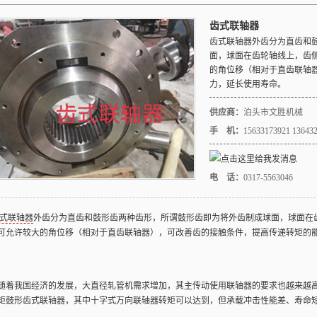
齿式联轴器
齿式联轴器
外齿分为直齿和
面，球面在齿轮轴线上，齿
的角位移（相对于直齿联轴
力，延长使用寿命。
供应商：
泊头市文胜机械
手 机：
15633173921 13643
电 话：
0317-5563046
式联轴器
外齿分为直齿和鼓形齿两种齿形，所谓鼓形齿即为将外齿制成球面，球面在
可允许较大的角位移（相对于直齿联轴器），可改善齿的接触条件，提高传递转矩的
。
我国经济的发展，大直径轧管机需求增加，其主传动使用联轴器的要求也越来越高
矩鼓形齿式联轴器，其中十字式万向联轴器转矩可以达到，但承载冲击性能差、寿命