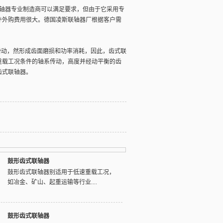
联轴器专业制造商可以满足要求，但由于它采用专
件外购费用很大。德国凌斯联轴器厂根据客户需
动，然形成齿面磨损和功率消耗，因此，齿式联
重载工况条件的轴系传动，高度并经动平衡的齿
齿式联轴器。
鼓形齿式联轴器
鼓形齿式联轴器别适用于低速重载工况，
如冶金、矿山、起重运输等行业....
鼓形齿式联轴器