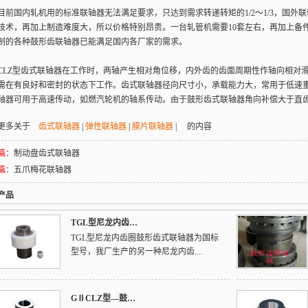
国内轧机用的标准联轴器无法满足要求，只达到需求转递转矩的1/2～1/3，国外
技术，再加上制造难度大，所以价格特别昂贵。一台轧管机需要10套左右，再加上备
制的各种鼓形齿联轴器已能满足国内各厂家的需求。
Z型齿式联轴器在工作时，两轴产生相对角位移，内外齿的齿面周期性作轴向相对滑
需在有良好和密封的状态下工作。齿式联轴器径向尺寸小，承载能力大，常用于低速
轴器可用于高速传动，如燃汽轮机的轴系传动。由于鼓形齿式联轴器角向补偿大于直
更多关于
齿式联轴器
|
弹性联轴器
|
膜片联轴器
| 的内容
篇：
制动盘齿式联轴器
篇：
五爪梅花联轴器
产品
TGL型尼龙内齿…
TGL型尼龙内齿圈鼓形齿式联轴器为国标
型号，我厂生产的另一种尼龙内齿....
GⅡCLZ型—鼓…