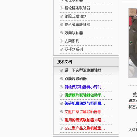
※ 刚性联轴器
※ 链轮链条联轴器
※ 轮胎式联轴器
※ 蛇形弹簧联轴器
※ 万向联轴器
※ 支架系列
※ 搅拌器系列
技术文档
※
说一下选型滚珠联轴器
※
双膜片联轴器
※
测绘做联轴器有小窍门…
齿
※
讲解膜片联轴器做动平…
轴器
※
破碎机联轴器与泵用联…
状态
※
文胜厂家讲解联轴器哪…
※
耐用的齿式联轴器38珞…
随着
※
GSL型产品文胜机械齿…
大转