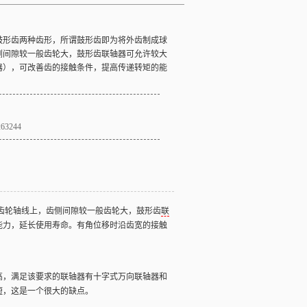
鼓形齿两种齿形，所谓鼓形齿即为将外齿制成球
侧间隙较一般齿轮大，鼓形齿
联轴器
可允许较大
器），可改善齿的接触条件，提高传递转矩的能
263244
齿轮轴线上，齿侧间隙较一般齿轮大，鼓形齿
联
能力，延长使用寿命。有角位移时沿齿宽的接触
，满足该要求的联轴器有十字式万向联轴器和
短，这是一个很大的缺点。