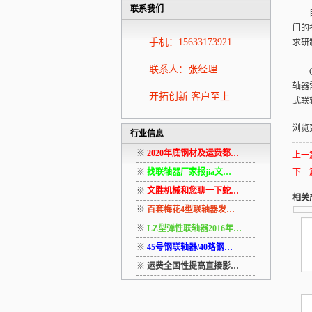
联系我们
目前
门的
手机：15633173921
求研
联系人：张经理
CL
轴器
开拓创新 客户至上
式联
浏览
行业信息
※
2020年底钢材及运费都…
上一
※
找联轴器厂家报jia文…
下一
※
文胜机械和您聊一下蛇…
相关
※
百套梅花4型联轴器发…
※
LZ型弹性联轴器2016年…
※
45号钢联轴器/40珞钢…
※
运费全国性提高直接影…